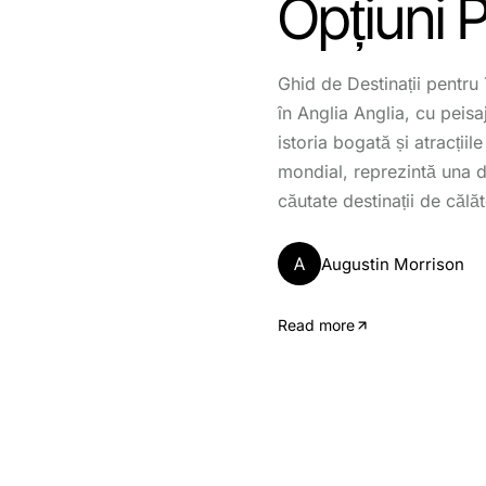
Opțiuni 
Ghid de Destinații pentru
în Anglia Anglia, cu peisaj
istoria bogată și atracții
mondial, reprezintă una d
căutate destinații de călă
A
Augustin Morrison
Read more