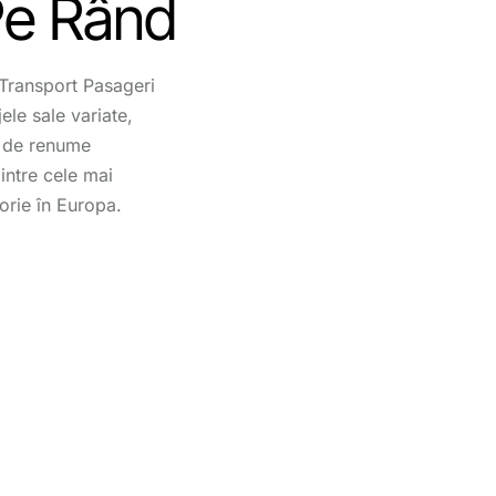
Pe Rând
 Transport Pasageri
ele sale variate,
le de renume
intre cele mai
torie în Europa.