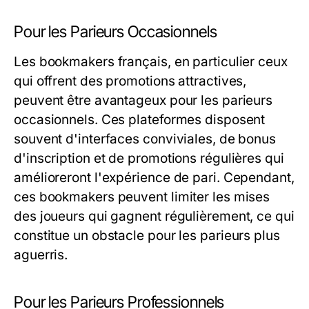
Pour les Parieurs Occasionnels
Les bookmakers français, en particulier ceux
qui offrent des promotions attractives,
peuvent être avantageux pour les parieurs
occasionnels. Ces plateformes disposent
souvent d'interfaces conviviales, de bonus
d'inscription et de promotions régulières qui
amélioreront l'expérience de pari. Cependant,
ces bookmakers peuvent limiter les mises
des joueurs qui gagnent régulièrement, ce qui
constitue un obstacle pour les parieurs plus
aguerris.
Pour les Parieurs Professionnels