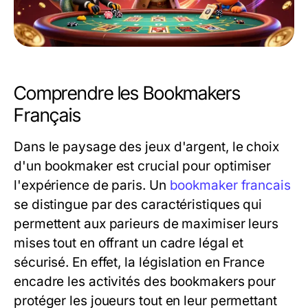
Comprendre les Bookmakers
Français
Dans le paysage des jeux d'argent, le choix
d'un bookmaker est crucial pour optimiser
l'expérience de paris. Un
bookmaker francais
se distingue par des caractéristiques qui
permettent aux parieurs de maximiser leurs
mises tout en offrant un cadre légal et
sécurisé. En effet, la législation en France
encadre les activités des bookmakers pour
protéger les joueurs tout en leur permettant