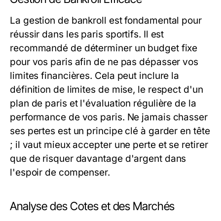
La gestion de bankroll est fondamental pour
réussir dans les paris sportifs. Il est
recommandé de déterminer un budget fixe
pour vos paris afin de ne pas dépasser vos
limites financières. Cela peut inclure la
définition de limites de mise, le respect d'un
plan de paris et l'évaluation régulière de la
performance de vos paris. Ne jamais chasser
ses pertes est un principe clé à garder en tête
; il vaut mieux accepter une perte et se retirer
que de risquer davantage d'argent dans
l'espoir de compenser.
Analyse des Cotes et des Marchés