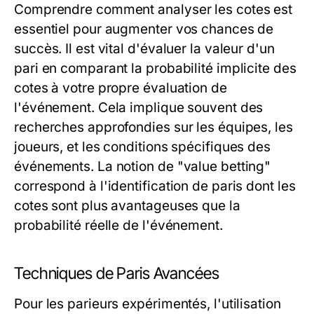
Comprendre comment analyser les cotes est
essentiel pour augmenter vos chances de
succès. Il est vital d'évaluer la valeur d'un
pari en comparant la probabilité implicite des
cotes à votre propre évaluation de
l'événement. Cela implique souvent des
recherches approfondies sur les équipes, les
joueurs, et les conditions spécifiques des
événements. La notion de "value betting"
correspond à l'identification de paris dont les
cotes sont plus avantageuses que la
probabilité réelle de l'événement.
Techniques de Paris Avancées
Pour les parieurs expérimentés, l'utilisation