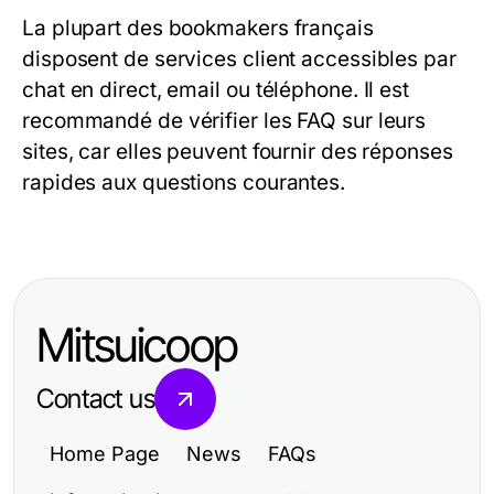
La plupart des bookmakers français
disposent de services client accessibles par
chat en direct, email ou téléphone. Il est
recommandé de vérifier les FAQ sur leurs
sites, car elles peuvent fournir des réponses
rapides aux questions courantes.
Mitsuicoop
Contact us
Home Page
News
FAQs