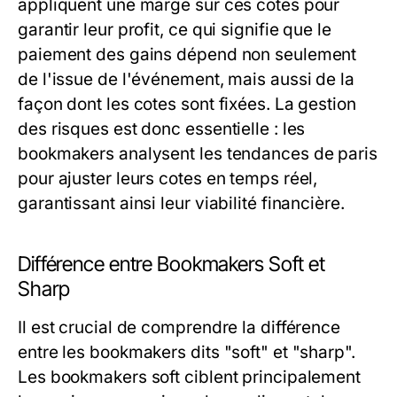
appliquent une marge sur ces cotes pour
garantir leur profit, ce qui signifie que le
paiement des gains dépend non seulement
de l'issue de l'événement, mais aussi de la
façon dont les cotes sont fixées. La gestion
des risques est donc essentielle : les
bookmakers analysent les tendances de paris
pour ajuster leurs cotes en temps réel,
garantissant ainsi leur viabilité financière.
Différence entre Bookmakers Soft et
Sharp
Il est crucial de comprendre la différence
entre les bookmakers dits "soft" et "sharp".
Les bookmakers soft ciblent principalement