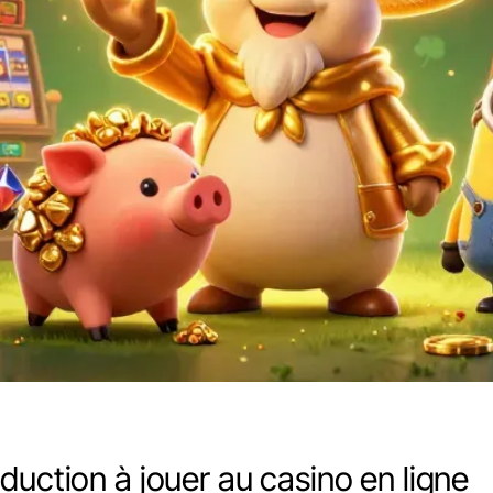
oduction à jouer au casino en ligne