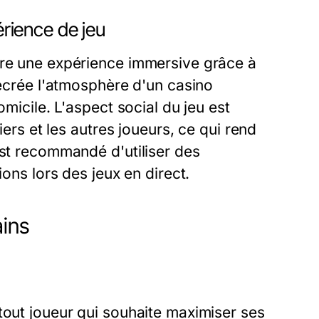
érience de jeu
vre une expérience immersive grâce à
recrée l'atmosphère d'un casino
omicile. L'aspect social du jeu est
iers et les autres joueurs, ce qui rend
est recommandé d'utiliser des
ions lors des jeux en direct.
ains
tout joueur qui souhaite maximiser ses