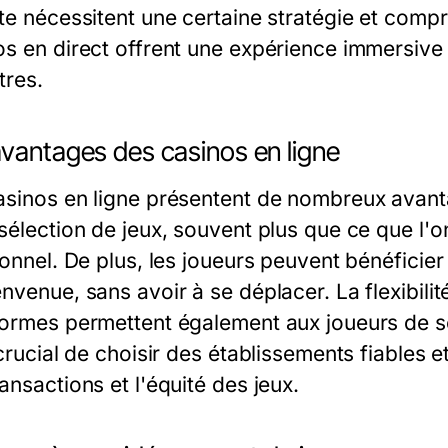
tte nécessitent une certaine stratégie et comp
os en direct offrent une expérience immersive
tres.
avantages des casinos en ligne
asinos en ligne présentent de nombreux avanta
 sélection de jeux, souvent plus que ce que l'
ionnel. De plus, les joueurs peuvent bénéficie
nvenue, sans avoir à se déplacer. La flexibili
formes permettent également aux joueurs de 
 crucial de choisir des établissements fiables 
ansactions et l'équité des jeux.