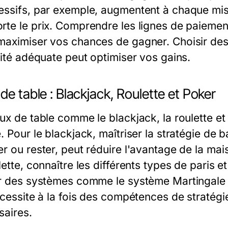
essifs, par exemple, augmentent à chaque mis
rte le prix. Comprendre les lignes de paiement 
maximiser vos chances de gagner. Choisir de
lité adéquate peut optimiser vos gains.
de table : Blackjack, Roulette et Poker
eux de table comme le blackjack, la roulette et
. Pour le blackjack, maîtriser la stratégie de 
er ou rester, peut réduire l'avantage de la ma
lette, connaître les différents types de paris e
ir des systèmes comme le système Martingale 
nécessite à la fois des compétences de stratég
saires.