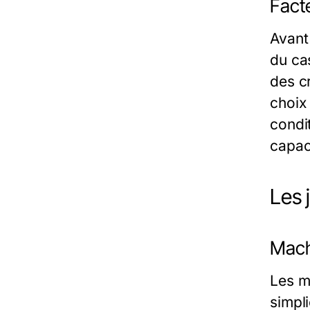
Facte
Avant
du cas
des cr
choix 
condi
capaci
Les 
Mach
Les m
simpli