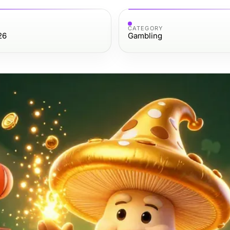
CATEGORY
26
Gambling