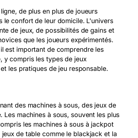
ligne, de plus en plus de joueurs
le confort de leur domicile. L'univers
te de jeux, de possibilités de gains et
 novices que les joueurs expérimentés.
 il est important de comprendre les
, y compris les types de jeux
 et les pratiques de jeu responsable.
enant des machines à sous, des jeux de
e. Les machines à sous, souvent les plus
 compris les machines à sous à jackpot
 jeux de table comme le blackjack et la