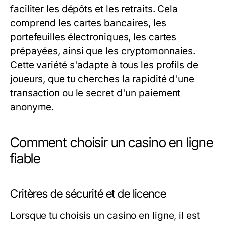
faciliter les dépôts et les retraits. Cela
comprend les cartes bancaires, les
portefeuilles électroniques, les cartes
prépayées, ainsi que les cryptomonnaies.
Cette variété s'adapte à tous les profils de
joueurs, que tu cherches la rapidité d'une
transaction ou le secret d'un paiement
anonyme.
Comment choisir un casino en ligne
fiable
Critères de sécurité et de licence
Lorsque tu choisis un casino en ligne, il est