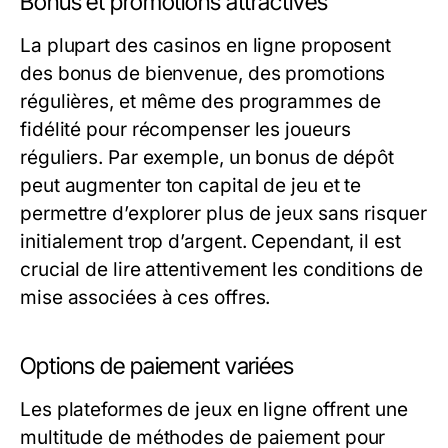
Bonus et promotions attractives
La plupart des casinos en ligne proposent
des bonus de bienvenue, des promotions
régulières, et même des programmes de
fidélité pour récompenser les joueurs
réguliers. Par exemple, un bonus de dépôt
peut augmenter ton capital de jeu et te
permettre d’explorer plus de jeux sans risquer
initialement trop d’argent. Cependant, il est
crucial de lire attentivement les conditions de
mise associées à ces offres.
Options de paiement variées
Les plateformes de jeux en ligne offrent une
multitude de méthodes de paiement pour