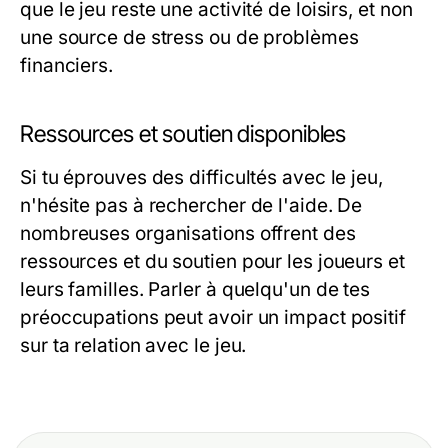
que le jeu reste une activité de loisirs, et non
une source de stress ou de problèmes
financiers.
Ressources et soutien disponibles
Si tu éprouves des difficultés avec le jeu,
n'hésite pas à rechercher de l'aide. De
nombreuses organisations offrent des
ressources et du soutien pour les joueurs et
leurs familles. Parler à quelqu'un de tes
préoccupations peut avoir un impact positif
sur ta relation avec le jeu.