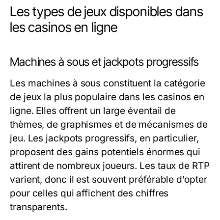
Les types de jeux disponibles dans
les casinos en ligne
Machines à sous et jackpots progressifs
Les machines à sous constituent la catégorie
de jeux la plus populaire dans les casinos en
ligne. Elles offrent un large éventail de
thèmes, de graphismes et de mécanismes de
jeu. Les jackpots progressifs, en particulier,
proposent des gains potentiels énormes qui
attirent de nombreux joueurs. Les taux de RTP
varient, donc il est souvent préférable d’opter
pour celles qui affichent des chiffres
transparents.