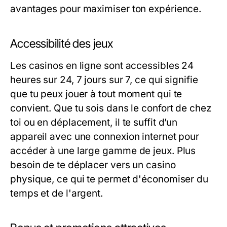
avantages pour maximiser ton expérience.
Accessibilité des jeux
Les casinos en ligne sont accessibles 24
heures sur 24, 7 jours sur 7, ce qui signifie
que tu peux jouer à tout moment qui te
convient. Que tu sois dans le confort de chez
toi ou en déplacement, il te suffit d’un
appareil avec une connexion internet pour
accéder à une large gamme de jeux. Plus
besoin de te déplacer vers un casino
physique, ce qui te permet d'économiser du
temps et de l'argent.