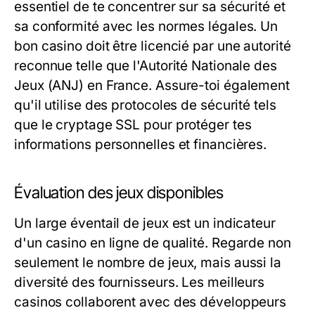
essentiel de te concentrer sur sa sécurité et
sa conformité avec les normes légales. Un
bon casino doit être licencié par une autorité
reconnue telle que l'Autorité Nationale des
Jeux (ANJ) en France. Assure-toi également
qu'il utilise des protocoles de sécurité tels
que le cryptage SSL pour protéger tes
informations personnelles et financières.
Évaluation des jeux disponibles
Un large éventail de jeux est un indicateur
d'un casino en ligne de qualité. Regarde non
seulement le nombre de jeux, mais aussi la
diversité des fournisseurs. Les meilleurs
casinos collaborent avec des développeurs