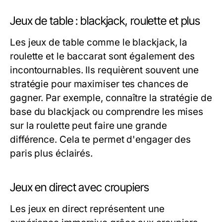
Jeux de table : blackjack, roulette et plus
Les jeux de table comme le blackjack, la
roulette et le baccarat sont également des
incontournables. Ils requièrent souvent une
stratégie pour maximiser tes chances de
gagner. Par exemple, connaître la stratégie de
base du blackjack ou comprendre les mises
sur la roulette peut faire une grande
différence. Cela te permet d'engager des
paris plus éclairés.
Jeux en direct avec croupiers
Les jeux en direct représentent une