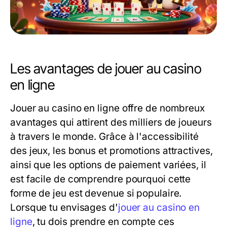
Les avantages de jouer au casino
en ligne
Jouer au casino en ligne offre de nombreux
avantages qui attirent des milliers de joueurs
à travers le monde. Grâce à l'accessibilité
des jeux, les bonus et promotions attractives,
ainsi que les options de paiement variées, il
est facile de comprendre pourquoi cette
forme de jeu est devenue si populaire.
Lorsque tu envisages d'
jouer au casino en
ligne
, tu dois prendre en compte ces