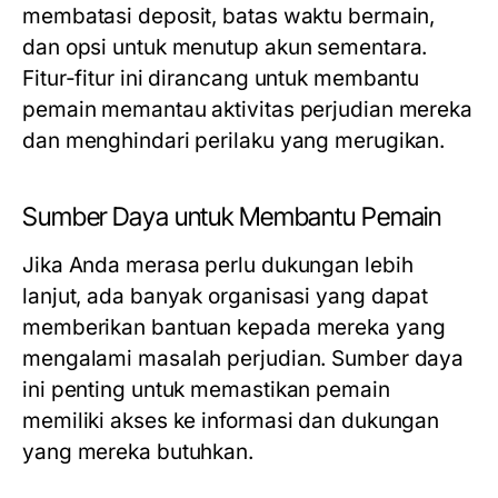
membatasi deposit, batas waktu bermain,
dan opsi untuk menutup akun sementara.
Fitur-fitur ini dirancang untuk membantu
pemain memantau aktivitas perjudian mereka
dan menghindari perilaku yang merugikan.
Sumber Daya untuk Membantu Pemain
Jika Anda merasa perlu dukungan lebih
lanjut, ada banyak organisasi yang dapat
memberikan bantuan kepada mereka yang
mengalami masalah perjudian. Sumber daya
ini penting untuk memastikan pemain
memiliki akses ke informasi dan dukungan
yang mereka butuhkan.