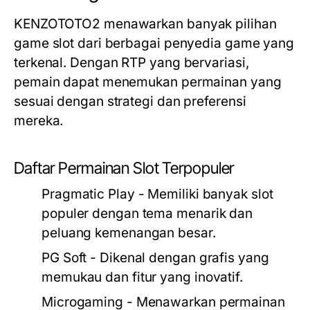
KENZOTOTO2 menawarkan banyak pilihan
game slot dari berbagai penyedia game yang
terkenal. Dengan RTP yang bervariasi,
pemain dapat menemukan permainan yang
sesuai dengan strategi dan preferensi
mereka.
Daftar Permainan Slot Terpopuler
Pragmatic Play - Memiliki banyak slot
populer dengan tema menarik dan
peluang kemenangan besar.
PG Soft - Dikenal dengan grafis yang
memukau dan fitur yang inovatif.
Microgaming - Menawarkan permainan