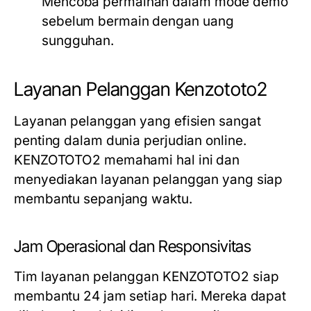
Mencoba permainan dalam mode demo
sebelum bermain dengan uang
sungguhan.
Layanan Pelanggan Kenzototo2
Layanan pelanggan yang efisien sangat
penting dalam dunia perjudian online.
KENZOTOTO2 memahami hal ini dan
menyediakan layanan pelanggan yang siap
membantu sepanjang waktu.
Jam Operasional dan Responsivitas
Tim layanan pelanggan KENZOTOTO2 siap
membantu 24 jam setiap hari. Mereka dapat