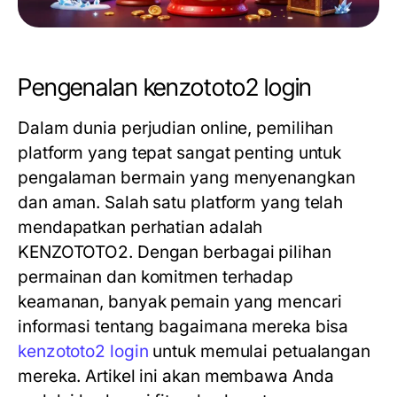
Pengenalan kenzototo2 login
Dalam dunia perjudian online, pemilihan
platform yang tepat sangat penting untuk
pengalaman bermain yang menyenangkan
dan aman. Salah satu platform yang telah
mendapatkan perhatian adalah
KENZOTOTO2. Dengan berbagai pilihan
permainan dan komitmen terhadap
keamanan, banyak pemain yang mencari
informasi tentang bagaimana mereka bisa
kenzototo2 login
untuk memulai petualangan
mereka. Artikel ini akan membawa Anda