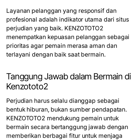
Layanan pelanggan yang responsif dan
profesional adalah indikator utama dari situs
perjudian yang baik. KENZOTOTO2
menempatkan kepuasan pelanggan sebagai
prioritas agar pemain merasa aman dan
terlayani dengan baik saat bermain.
Tanggung Jawab dalam Bermain di
Kenzototo2
Perjudian harus selalu dianggap sebagai
bentuk hiburan, bukan sumber pendapatan.
KENZOTOTO2 mendukung pemain untuk
bermain secara bertanggung jawab dengan
memberikan berbagai fitur untuk menjaga