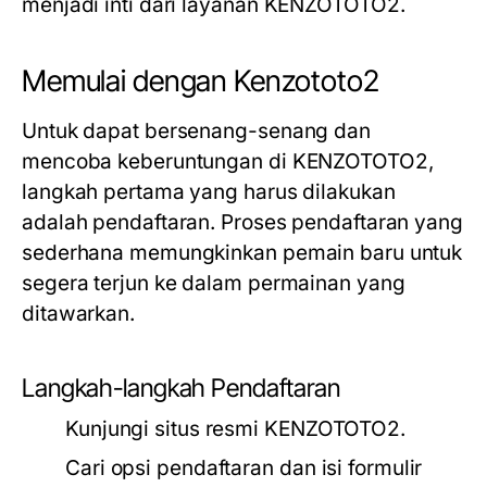
menjadi inti dari layanan KENZOTOTO2.
Memulai dengan Kenzototo2
Untuk dapat bersenang-senang dan
mencoba keberuntungan di KENZOTOTO2,
langkah pertama yang harus dilakukan
adalah pendaftaran. Proses pendaftaran yang
sederhana memungkinkan pemain baru untuk
segera terjun ke dalam permainan yang
ditawarkan.
Langkah-langkah Pendaftaran
Kunjungi situs resmi KENZOTOTO2.
Cari opsi pendaftaran dan isi formulir